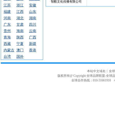
智酷文化传播有限公司
江苏
浙江
安徽
福建
江西
山东
河南
湖北
湖南
广东
甘肃
四川
贵州
海南
云南
青海
陕西
广西
西藏
宁夏
新疆
内蒙古
澳门
香港
台湾
国外
本站中文域名:
全球
版权所有@ Copyright 全球品牌联盟-全球品牌
全球合作热线：010-51661910 40